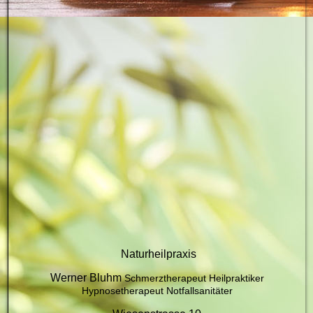
HP Logo_2
Naturheilpraxis
Werner Bluhm
Schmerztherapeut
Heilpraktiker
Hypnosetherapeut Notfallsanitäter