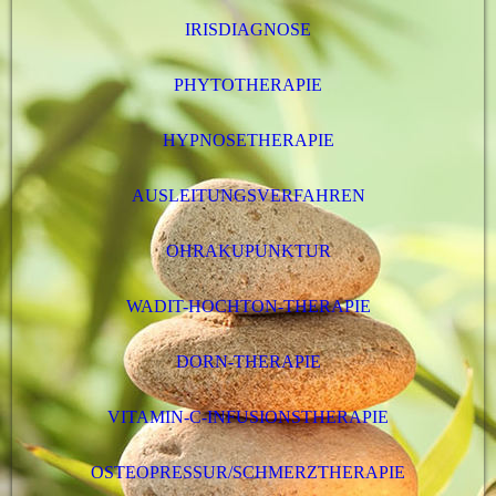
IRISDIAGNOSE
PHYTOTHERAPIE
HYPNOSETHERAPIE
AUSLEITUNGSVERFAHREN
OHRAKUPUNKTUR
WADIT-HOCHTON-THERAPIE
DORN-THERAPIE
VITAMIN-C-INFUSIONSTHERAPIE
OSTEOPRESSUR/SCHMERZTHERAPIE