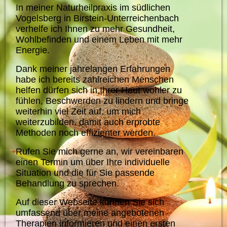
In meiner Naturheilpraxis im südlichen
Vogelsberg in Birstein-Unterreichenbach
verhelfe ich Ihnen zu mehr Gesundheit,
Wohlbefinden und einem Leben mit mehr
Energie.
Dank meiner jahrelangen Erfahrungen
habe ich bereits zahlreichen Menschen
helfen dürfen sich in Ihrer Haut wohler zu
fühlen, Beschwerden zu lindern und bringe
weiterhin viel Zeit auf, um mich
weiterzubilden, damit auch erprobte
Methoden noch effizienter werden.
Rufen Sie mich gerne an, wir vereinbaren
einen Termin um über Ihre individuelle
Situation und die für Sie passende
Behandlung zu sprechen.
Auf dieser Webseite können Sie sich
umfassend über meine angebotenen
Therapien informieren und einen ersten