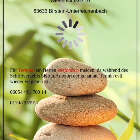
Wiesenstrasse 10
63633 Birstein-Unterreichenbach
Für
Termine
am Besten
telefonisch
melden, da während des
Schriftverkehrs bis zur Antwort der genannte Termin evtl.
wieder vergeben ist.
06054 / 91 700 14
0170/7939917