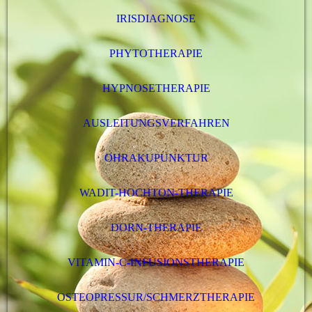
IRISDIAGNOSE
PHYTOTHERAPIE
HYPNOSETHERAPIE
AUSLEITUNGSVERFAHREN
OHRAKUPUNKTUR
WADIT-HOCHTON-THERAPIE
DORN-THERAPIE
VITAMIN-C-INFUSIONSTHERAPIE
OSTEOPRESSUR/SCHMERZTHERAPIE