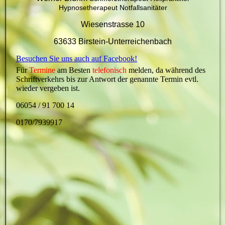
Hypnosetherapeut Notfallsanitäter
Wiesenstrasse 10
63633 Birstein-Unterreichenbach
Besuchen Sie uns auch auf Facebook!
Für
Termine
am Besten
telefonisch
melden, da während des
Schriftverkehrs bis zur Antwort der genannte Termin evtl.
wieder vergeben ist.
06054 / 91 700 14
0170/7939917