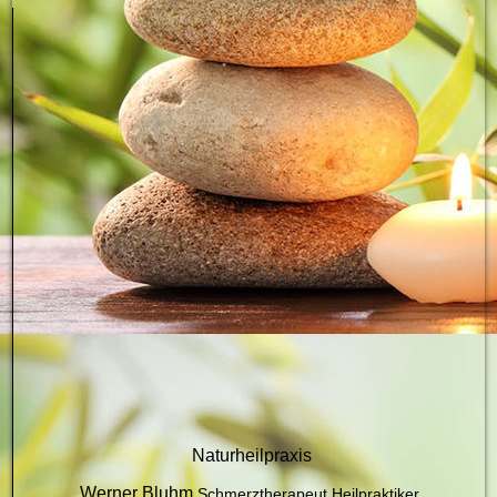
HP Logo_2
Naturheilpraxis
Werner Bluhm
Schmerztherapeut
Heilpraktiker