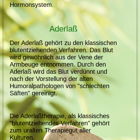
Hormonsystem.
Aderlaß
Der Aderlaß gehört zu den klassischen
blutentziehenden Verfahren. Das Blut
wird gewöhnlich aus der Vene der
Armbeuge entnommen. Durch den
Aderlaß wird das Blut verdünnt und
nach der Vorstellung der alten
Humoralpathologen von "schlechten
Säften" gereinigt.
Die Aderlaßtherapie, als klassisches
"blutentziehendes Verfahren" gehört
zum uralten Therapiegut aller
Kulturen.