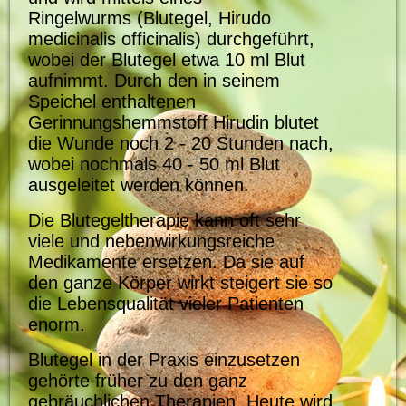
Ringelwurms (Blutegel, Hirudo
medicinalis officinalis) durchgeführt,
wobei der Blutegel etwa 10 ml Blut
aufnimmt. Durch den in seinem
Speichel enthaltenen
Gerinnungshemmstoff Hirudin blutet
die Wunde noch 2 - 20 Stunden nach,
wobei nochmals 40 - 50 ml Blut
ausgeleitet werden können.
Die Blutegeltherapie kann oft sehr
viele und nebenwirkungsreiche
Medikamente ersetzen. Da sie auf
den ganze Körper wirkt steigert sie so
die Lebensqualität vieler Patienten
enorm.
Blutegel in der Praxis einzusetzen
gehörte früher zu den ganz
gebräuchlichen Therapien. Heute wird