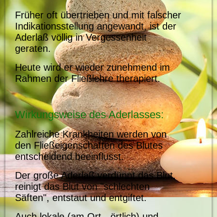
Früher oft übertrieben und mit falscher
Indikationsstellung angewandt, ist der
Aderlaß völlig in Vergessenheit
geraten.
Heute wird er wieder zunehmend im
Rahmen der Fließlehre therapiert.
Wirkungsweise des Aderlasses:
Zahlreiche Krankheiten werden von
den Fließeigenschaften des Blutes
entscheidend beeinflusst.
Der große Aderlaß verdünnt das Blut,
reinigt das Blut von "schlechten
Säften", entstaut und entgiftet.
Auch lokale (am Ort - örtlich) und