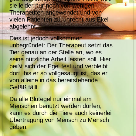
sie leider nur noch von wenigen
Therapeuten angewendet und von
vielen Patienten zu Unrecht aus Ekel
abgelehnt.
Dies ist jedoch vollkommen
unbegründet: Der Therapeut setzt das
Tier genau an der Stelle an, wo es
seine nützliche Arbeit leisten soll. Hier
beißt sich der Egel fest und verbleibt
dort, bis er so vollgesaugt ist, das er
von alleine in das bereitstehende
Gefäß fällt.
Da alle Blutegel nur einmal am
Menschen benutzt werden dürfen,
kann es durch die Tiere auch keinerlei
Übertragung von Mensch zu Mensch
geben.