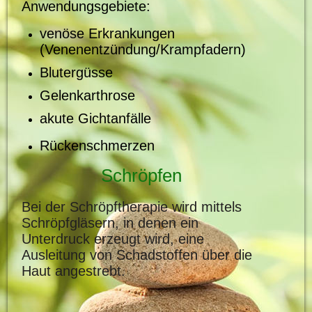
Anwendungsgebiete:
venöse Erkrankungen
(Venenentzündung/Krampfadern)
Blutergüsse
Gelenkarthrose
akute Gichtanfälle
Rückenschmerzen
Schröpfen
Bei der Schröpftherapie wird mittels
Schröpfgläsern, in denen ein
Unterdruck erzeugt wird, eine
Ausleitung von Schadstoffen über die
Haut angestrebt.